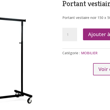
Portant vestiai
Portant vestiaire noir 150 x 
quantité
Ajouter 
de
Portant
vestiaire
Catégorie :
MOBILIER
Voir