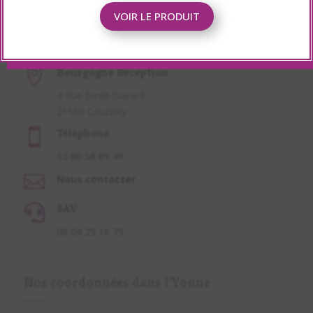
Nos coordonnées en
VOIR LE PRODUIT
Côte d’Or
Bourgogne Réception

4 Rue Emile Guyard
21160 Couchey
Téléphone

03 80 58 89 49

Nous contacter
SAV

06 09 25 16 75
Nos coordonnées dans l’Yonne