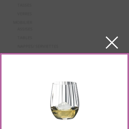
TASSES
VERRES
MOBILIER
×
ASSISES
TABLES
NAPPES/ SERVIETTES
SERVICE
CARAFES
PLATEAUX
SEAU/ POT ISOTHERME/ VASQUE/ CORBEILLE
MATERIEL ELECTRIQUE
CHAUD
FROID