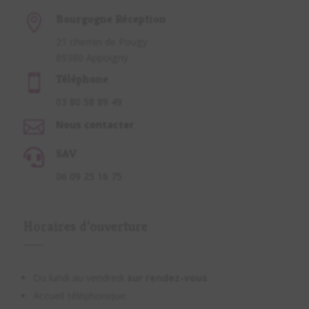
Bourgogne Réception

21 chemin de Pougy
89380 Appoigny
Téléphone

03 80 58 89 49

Nous contacter
SAV

06 09 25 16 75
Horaires d’ouverture
Du lundi au vendredi
sur rendez-vous
Accueil téléphonique: